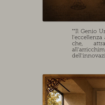
""Il Genio 
l'eccellenz
che, attr
all'arricc
dell'innovazi