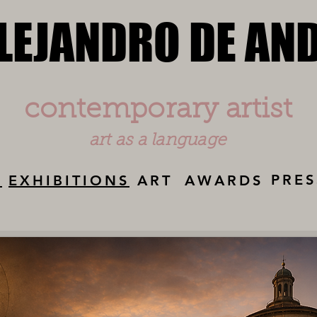
LEJANDRO DE AN
LEJANDRO DE AN
contemporary artist
art as a language
PRES
Y
EXHIBITIONS
ART
AWARDS