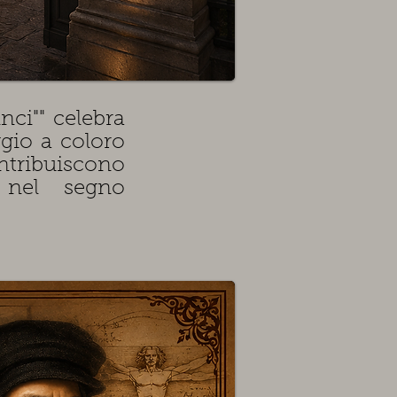
ci"" celebra
gio a coloro
ribuiscono
e nel segno